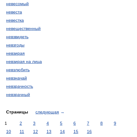
невесомый
невеста
невестка
невещественный
невзвидеть
невзгоды
невзирая
невзирая на лица
невзлюбить
невзначай
невзрачность
невзрачный
Страницы
следующая
→
1
2
3
4
5
6
7
8
9
10
11
12
13
14
15
16