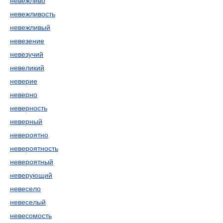
невежливо
невежливость
невежливый
невезение
невезучий
невеликий
неверие
неверно
неверность
неверный
невероятно
невероятность
невероятный
неверующий
невесело
невеселый
невесомость